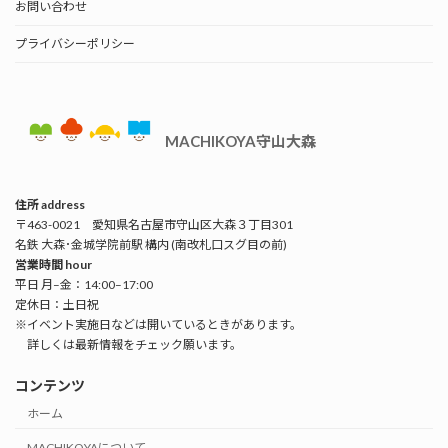
お問い合わせ
プライバシーポリシー
MACHIKOYA守山大森
住所 address
〒463-0021 愛知県名古屋市守山区大森３丁目301
名鉄 大森･金城学院前駅 構内 (南改札口スグ目の前)
営業時間 hour
平日 月–金：14:00–17:00
定休日：土日祝
※イベント実施日などは開いているときがあります。
詳しくは最新情報をチェック願います。
コンテンツ
ホーム
MACHIKOYAについて