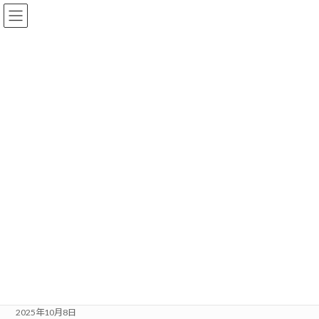
コ
ナ
ン
ビ
テ
ゲ
ン
ー
ツ
シ
へ
ョ
イベントレポート
ス
ン
キ
に
ッ
移
プ
動
ホーム
最新情報
イベントレポート
MACHIKOYAで開催したイベントの様子をピックアップ！！
DIYおもちゃづくり出前授業in名古屋市立天子田小学校
2025年10月8日