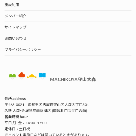
施設利用
メンバー紹介
サイトマップ
お問い合わせ
プライバシーポリシー
MACHIKOYA守山大森
住所 address
〒463-0021 愛知県名古屋市守山区大森３丁目301
名鉄 大森･金城学院前駅 構内 (南改札口スグ目の前)
営業時間 hour
平日 月–金：14:00–17:00
定休日：土日祝
※イベント実施日などは開いているときがあります。